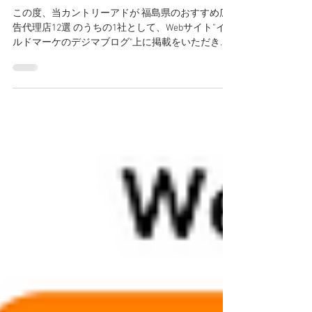
のデジマブログ”にご掲載いた
だきました
この度、当カントリーアドが 福島県のおすすめ広
告代理店12選 のうちの1社として、Webサイト”イー
ルドマーケのデジマブログ"上に掲載をいただきま
したことをお知らせ致します。 ※本掲載に関し
て、Webサイト運営会社様との個人的な繋がりも、
また掲載に際して掲載費用が発生したこと等も一
切なく、あくまでイールドマーケティング様独自
の観点から、ありがたいことにこの度ご掲載をい
ただく流れとなりました。 ■イールドマーケのデジ
マブログとは Webマーケ/AI/キャリアに関する情報
を、わかりやすく発信されているメディアとし
て、幅広い 広告代理店、制作会社を網羅して掲載
されております。 様々な資格や講座、サービスに
関する解説記事なども多数掲載されておりますの
で、 ご興味のある方は一度ご覧になられてはいか
がでしょうか。 ※提供されるサービス・商品の品
質等に関して当社は責任を負いかねます。あらか
じめご了承ください。 当カントリーアドはまだま
だ小さな会社ではありますが、1社でも多くの福島