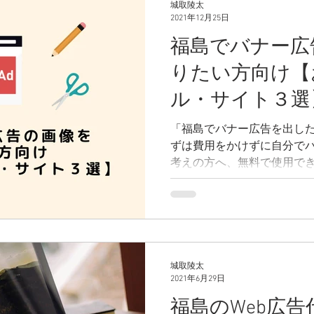
城取陵太
2021年12月25日
福島でバナー広
りたい方向け【
ル・サイト３選
「福島でバナー広告を出し
ずは費用をかけずに自分でバ
考えの方へ、無料で使用で
サイトを３つほどご紹介さ
城取陵太
2021年6月29日
福島のWeb広