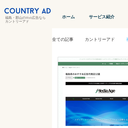
ホーム
サービス紹介
福島・郡山のWeb広告なら
カントリーアド
全ての記事
カントリーアド
郡山の広告
集客
リス
Facebook
LP
instagra
ディスプレイ広告
バナー広