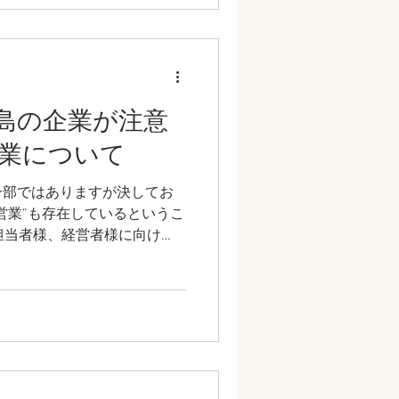
報
用と炎上のリスクは切っても切
話しさせていただければと思
島の企業が注意
業について
一部ではありますが決してお
営業”も存在しているというこ
めまして、そのような”注意
まとめさせて頂こうと思いま
く」ことで、そのような施策
促すことがこの記事の目的と