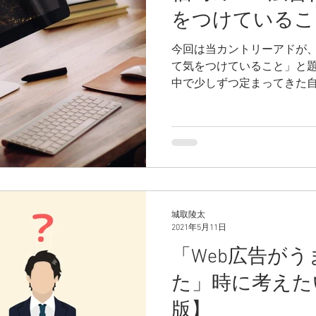
をつけているこ
今回は当カントリーアドが、
て気をつけていること」と
中で少しずつ定まってきた
容などについてお話しさせ
カントリーアドがどのよう
しているのか、福島の皆様
れば幸いです。
城取陵太
2021年5月11日
「Web広告が
た」時に考えた
版】