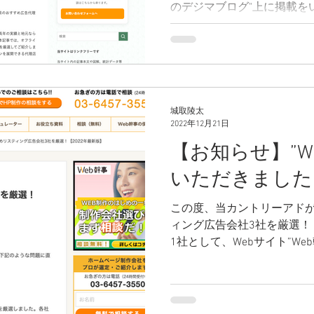
のデジマブログ"上に掲載を
せ致します。 ※本掲載に関
との個人的な繋がりも、ま
生したこと等も一切なく、
ング様独自の観点から、あ
をいただく流れとなりました
ブログとは Webマーケ/A
城取陵太
りやすく発信されているメデ
2022年12月21日
理店、制作会社を網羅して掲
【お知らせ】”W
資格や講座、サービスに関
いただきました
されておりますので、 ご興
れてはいかがでしょうか。 
この度、当カントリーアド
の品質等に関して当社は責
ィング広告会社3社を厳選！
めご了承ください。 当カン
1社として、Webサイト”W
会社ではありますが、1社で
したことをお知らせ致しま
になれますよう、今後もより