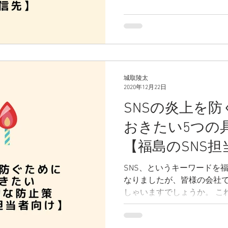
の方は、ぜひ一度ご覧くだ
城取陵太
2020年12月22日
SNSの炎上を
おきたい5つの
【福島のSNS
SNS、というキーワードを
なりましたが、皆様の会社で
しゃいますでしょうか。 これまでにFacebook、
Instagram、Twitter、L
り、福島においてもすでに