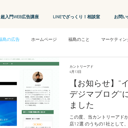
超入門WEB広告講座
LINEでざっくり！相談室
お問い
福島の広告
ホームページ
福島のこと
マーケティン
ティング広告
SEO
ツール
SNS
Youtube
リ
カントリーアド
4月13日
【お知らせ】”
m
twitter
ホームページ改善
Googleマイビジネス
デジマブログ”
ました
告
この度、当カントリーアドが
店12選 のうちの1社として