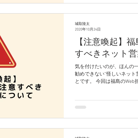
いる会社もお見かけします。 しかしニュースでも度々
道されるように、SNSの運
れない関係にあります。 今回はそんなSNS上での炎上を
防ぐポイントについて、お
城取陵太
います。
2020年10月24日
【注意喚起】福
すべきネット営
気を付けたいのが、ほんの
勧めできない”怪しいネット
とです。 今回は福島のWeb担当者様、経営者様に向け
て、注意喚起の意味合いを含
すべきネット営業”について
す。 本記事でご紹介致します”怪しいネット営業”につい
て、まずは「知っていただ
を行われないよう、注意を
なっております。