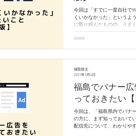
今回は「すでに一度自社でW
くいかなかった」というよう
に取り組んだものの、うま
たいことを、簡潔にまとめ
す。
城取陵太
2021年3月6日
福島でバナー広
っておきたい【
今回は、「福島県内でバナ
の方に、まず知っておいてい
配信先について、わかりや
す。 福島県内でディスプレ