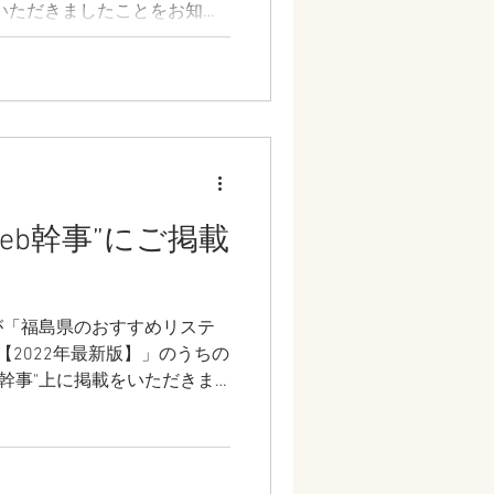
いただきましたことをお知ら
して、Webサイト運営会社様
た掲載に際して掲載費用が発
あくまでイールドマーケティ
りがたいことにこの度ご掲載
。 ■イールドマーケのデジマ
I/キャリアに関する情報を、わか
ィアとして、幅広い 広告代
載されております。 様々な
eb幹事”にご掲載
する解説記事なども多数掲載
味のある方は一度ご覧になら
※提供されるサービス・商品
が「福島県のおすすめリステ
任を負いかねます。あらかじ
【2022年最新版】」のうちの
トリーアドはまだまだ小さな
eb幹事"上に掲載をいただきま
も多くの福島の企業様のお力
す。
一層精進してまいります。...