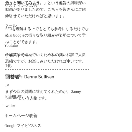
色々と聞いてみよう。」
という趣旨の興味深い
リスティング広告
動画がありましたので、こちらを皆さんにご紹
SEO
介させていただければと思います。
ツール
SEOを理解する上でもとても参考になるだけでな
SNS
く、Googleの様々な取り組みや姿勢について学
ぶことができます。
Youtube
全編英語で進んでいくため私の拙い和訳で大変
リモートワーク
恐縮ですが、お楽しみいただければ幸いです。
IT化
Facebook
回答者：Danny Sullivan
LP
まず今回の質問に答えてくれたのが、
Danny 
instagram
Sullivan
という人物です。
twitter
ホームページ改善
Googleマイビジネス