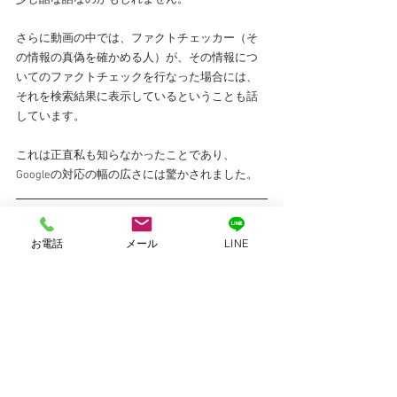
少し酷な話なのかもしれません。
さらに動画の中では、ファクトチェッカー（そ
の情報の真偽を確かめる人）が、その情報につ
いてのファクトチェックを行なった場合には、
それを検索結果に表示しているということも話
しています。
これは正直私も知らなかったことであり、
Googleの対応の幅の広さには驚かされました。
その他にも
お電話
メール
LINE
この他にも「検索エンジン（アルゴリズム）は
人種差別主義者になり得るでしょうか」や、
「Googleのオートコンプリート機能の仕組み
は？」など、とても興味深い質問が沢山ありま
した。
Googleの検索エンジンに興味のある方は、是非