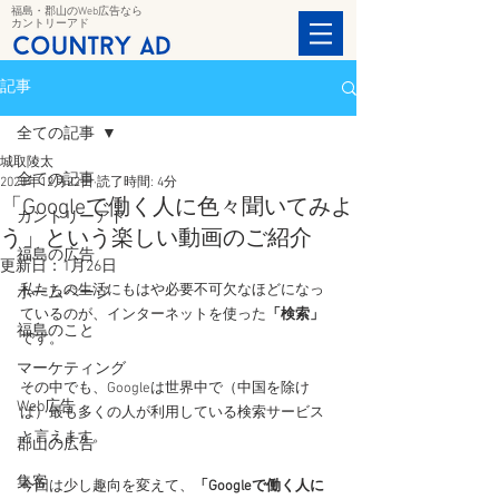
福島・郡山のWeb広告なら
カントリーアド
記事
全ての記事
城取陵太
全ての記事
2020年12月22日
読了時間: 4分
「Googleで働く人に色々聞いてみよ
カントリーアド
う」という楽しい動画のご紹介
福島の広告
更新日：
1月26日
私たちの生活にもはや必要不可欠なほどになっ
ホームページ
ているのが、インターネットを使った
「検索」
福島のこと
です。
マーケティング
その中でも、Googleは世界中で（中国を除け
Web広告
ば）最も多くの人が利用している検索サービス
と言えます。
郡山の広告
集客
今回は少し趣向を変えて、
「Googleで働く人に