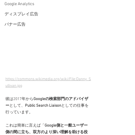
Google Analytics
ディスプレイ広告
バナー広告
https://commons.wikimedia.org/wiki/File:Danny_S
ullivan.jpg
彼は2017年から
Googleの検索部門のアドバイザ
ー
として、
Public Search Liaison
としての仕事を
行っています。
これは簡単に言えば「
Google側と一般ユーザー
側の間に立ち、双方のより深い理解を助ける役