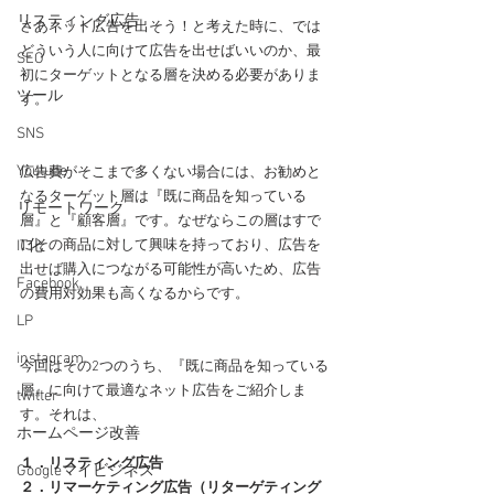
リスティング広告
さあネット広告を出そう！と考えた時に、では
どういう人に向けて広告を出せばいいのか、最
SEO
初にターゲットとなる層を決める必要がありま
ツール
す。
SNS
Youtube
広告費がそこまで多くない場合には、お勧めと
なるターゲット層は『既に商品を知っている
リモートワーク
層』と『顧客層』です。なぜならこの層はすで
IT化
にその商品に対して興味を持っており、広告を
出せば購入につながる可能性が高いため、広告
Facebook
の費用対効果も高くなるからです。
LP
instagram
今回はその2つのうち、『既に商品を知っている
層』に向けて最適なネット広告をご紹介しま
twitter
す。それは、
ホームページ改善
１．リスティング広告
Googleマイビジネス
２．リマーケティング広告（リターゲティング