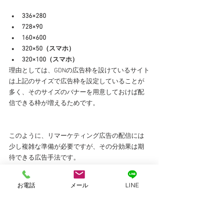
​ 
336×280
728×90
160×600
320×50（スマホ）
320×100（スマホ）
理由としては、GDNの広告枠を設けているサイト
は上記のサイズで広告枠を設定していることが
多く、そのサイズのバナーを用意しておけば配
信できる枠が増えるためです。
このように、リマーケティング広告の配信には
少し複雑な準備が必要ですが、その分効果は期
待できる広告手法です。
一度来訪したユーザーを追いかけることで、取
お電話
メール
LINE
りこぼしのない成果獲得を実現しましょう。