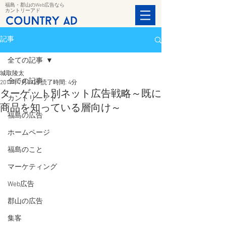
福島・郡山のWeb広告なら
カントリーアド
記事
全ての記事
城取陵太
全ての記事
2017年7月21日
読了時間: 4分
ターゲット別ネット広告戦略～既に
カントリーアド
商品を知っている層向け～
福島の広告
ホームページ
福島のこと
マーケティング
Web広告
郡山の広告
集客