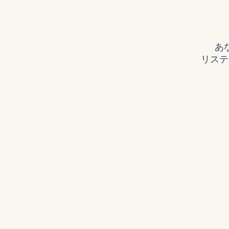
あ
リステ