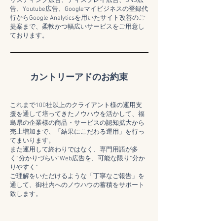
​リスティング広告、ディスプレイ広告、SNS広
告、Youtube広告、Googleマイビジネスの登録代
行からGoogle Analyticsを用いたサイト改善のご
提案まで、柔軟かつ幅広いサービスをご用意し
ております。
カントリーアドのお約束
これまで100社以上のクライアント様の運用支
援を通して培ってきたノウハウを活かして、福
島県の企業様の商品・サービスの認知拡大から
売上増加まで、「結果にこだわる運用」を行っ
てまいります。
また運用して終わりではなく、専門用語が多
く”分かりづらい”Web広告を、可能な限り”分か
りやすく”
​ご理解をいただけるような「丁寧なご報告」を
通して、御社内へのノウハウの蓄積をサポート
致します。