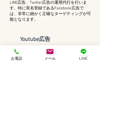
LINE広告、Twitter広告の運用代行を行いま
す。特に実名登録であるFacebook広告で
は、非常に細かく正確なターゲティングが可
能となります。
Youtube広告
​国内最大級の動画配信サービスYoutube上
で、御社の動画広告を配信することができる
お電話
メール
LINE
のがこのYoutube広告です。福島の見込み顧
客層へリッチメディアで訴求が可能です。