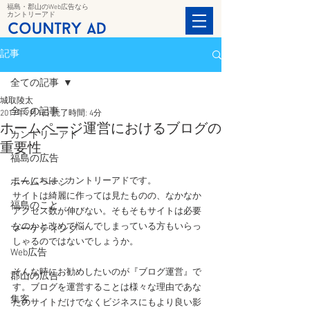
福島・郡山のWeb広告なら
カントリーアド
記事
全ての記事
城取陵太
全ての記事
2017年9月1日
読了時間: 4分
ホームページ運営におけるブログの
カントリーアド
重要性
福島の広告
こんにちは、カントリーアドです。
ホームページ
サイトは綺麗に作っては見たものの、なかなか
福島のこと
アクセス数が伸びない。そもそもサイトは必要
なのかと改めて悩んでしまっている方もいらっ
マーケティング
しゃるのではないでしょうか。
Web広告
そんな時にお勧めしたいのが『ブログ運営』で
郡山の広告
す。ブログを運営することは様々な理由であな
集客
たのサイトだけでなくビジネスにもより良い影