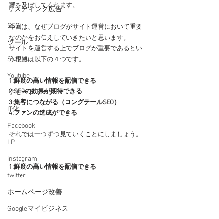
響を及ぼしてくれます。
リスティング広告
SEO
今回は、なぜブログがサイト運営において重要
なのかをお伝えしていきたいと思います。
ツール
サイトを運営する上でブログが重要であるとい
SNS
う根拠は以下の４つです。
Youtube
1:鮮度の高い情報を配信できる
2:SEOの効果が期待できる
リモートワーク
3:集客につながる（ロングテールSEO）
IT化
4:ファンの造成ができる
Facebook
それでは一つずつ見ていくことにしましょう。
LP
instagram
1:鮮度の高い情報を配信できる
twitter
ホームページ改善
Googleマイビジネス