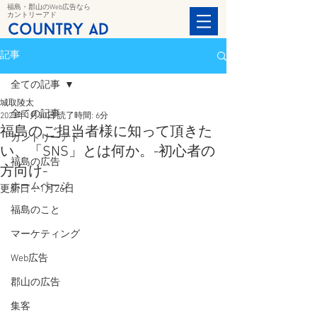
福島・郡山のWeb広告なら
カントリーアド
記事
全ての記事
城取陵太
全ての記事
2023年1月30日
読了時間: 6分
福島のご担当者様に知って頂きた
カントリーアド
い、「SNS」とは何か。-初心者の
福島の広告
方向け-
ホームページ
更新日：
1月26日
福島のこと
マーケティング
Web広告
郡山の広告
集客