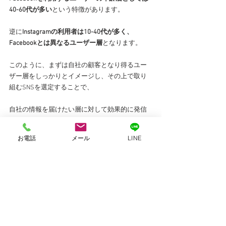
40-60代が多い
という特徴があります。
逆に
Instagramの利用者は10-40代が多く、
Facebookとは異なるユーザー層
となります。
このように、まずは自社の顧客となり得るユー
ザー層をしっかりとイメージし、その上で取り
組むSNSを選定することで、
自社の情報を届けたい層に対して効果的に発信
していくことができるようになると言えます。
※参考：Facebook、Instagramの利用者数は
お電話
メール
LINE
2020年9月時点
もちろんこれらは一例であり、他にも
「Instagramは基本的に画像・動画の投稿が中心
になるため、ヴィジュアルに訴えかける商品・
サービスが相性が良い」
「近年ではTikTokなどの動画投稿が中心のSNSが
台頭してきている」などの変遷もあり、