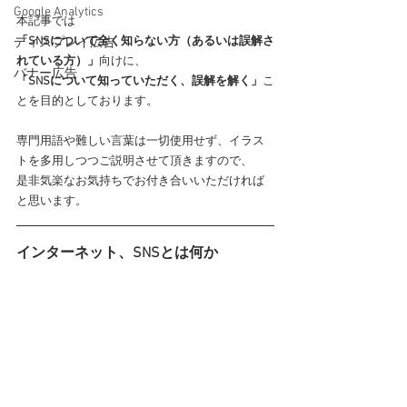
Google Analytics
本記事では
「SNSについて全く知らない方（あるいは誤解さ
ディスプレイ広告
れている方）」
向けに、
バナー広告
「SNSについて知っていただく、誤解を解く」
こ
とを目的としております。
専門用語や難しい言葉は一切使用せず、イラス
トを多用しつつご説明させて頂きますので、
是非気楽なお気持ちでお付き合いいただければ
と思います。
インターネット、SNSとは何か