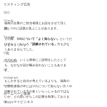
リスティング広告
SEO
ツール
福島の企業のご担当者様とお話をさせて頂く
際、SNSに話題が及ぶことがあります。
SNS
Youtube
その際、
SNSについて「よく知らない」
というだ
けでなく、むしろ
「誤解されている」
方も少な
リモートワーク
くありませんでした。
IT化
そのため、いくら簡単にご説明をしたとして
Facebook
も、なかなか話が噛み合わないこともありま
LP
す。
instagram
もしかすると自分が考えているよりも、福島の
twitter
ご担当者様の中にはSNSについて知らない方々や
誤解されている方が多くいらっしゃるのではな
ホームページ改善
いか、との思いからこの記事を執筆しておりま
Googleマイビジネス
す。