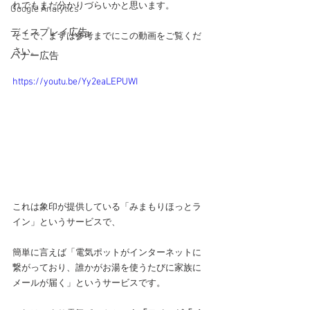
れでもまだ分かりづらいかと思います。
Google Analytics
ディスプレイ広告
そこで、まずは参考までにこの動画をご覧くだ
さい。
バナー広告
https://youtu.be/Yy2eaLEPUWI
これは象印が提供している「みまもりほっとラ
イン」というサービスで、
簡単に言えば「電気ポットがインターネットに
繋がっており、誰かがお湯を使うたびに家族に
メールが届く」というサービスです。