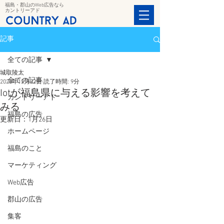
福島・郡山のWeb広告なら
カントリーアド
記事
全ての記事
城取陵太
全ての記事
2020年12月22日
読了時間: 9分
Iotが福島県に与える影響を考えて
カントリーアド
みる
福島の広告
更新日：
1月26日
ホームページ
福島のこと
マーケティング
Web広告
郡山の広告
集客