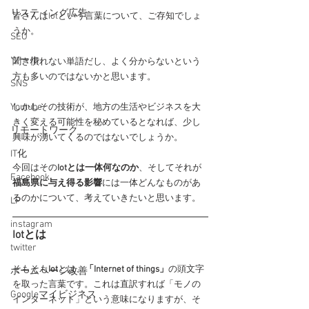
リスティング広告
皆さんはIotという言葉について、ご存知でしょ
うか。
SEO
ツール
聞き慣れない単語だし、よく分からないという
方も多いのではないかと思います。
SNS
Youtube
しかしその技術が、地方の生活やビジネスを大
きく変える可能性を秘めているとなれば、少し
リモートワーク
興味が湧いてくるのではないでしょうか。
IT化
今回はその
Iotとは一体何なのか
、そしてそれが
Facebook
福島県に与え得る影響
には一体どんなものがあ
るのかについて、考えていきたいと思います。
LP
instagram
Iotとは
twitter
そもそも
Iot
とは、
「Internet of things」
の頭文字
ホームページ改善
を取った言葉です。これは直訳すれば「モノの
Googleマイビジネス
インターネット」という意味になりますが、そ