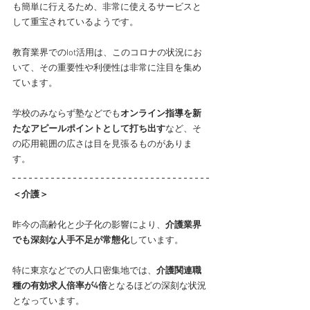
も簡単に行えるため、非常に使えるサービスと
して重宝されているようです。
教育業界でのIot活用は、このコロナの状況にお
いて、その重要性や利便性は非常に注目を集め
ています。
学校のみならず塾などでも
オンライン指導を新
たなアピールポイントとして打ち出す
など、そ
の応用範囲の広さは目を見張るものがありま
す。
＜介護＞
昨今の高齢化と少子化の影響により、
介護業界
でも深刻な人手不足が常態化
しています。
特に東京などでの人口密集地では、
介護関連職
種の有効求人倍率が4倍
となるほどの深刻な状況
となっています。