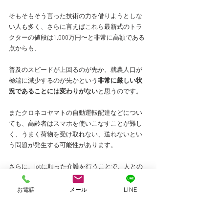
そもそもそう言った技術の力を借りようとしな
い人も多く、さらに言えばこれら最新式のトラ
クターの値段は1,000万円〜と非常に高額である
点からも、
普及のスピードが上回るのが先か、就農人口が
極端に減少するのが先かという
非常に厳しい状
況であることには変わりがない
と思うのです。
またクロネコヤマトの自動運転配達などについ
ても、高齢者はスマホを使いこなすことが難し
く、うまく荷物を受け取れない、送れないとい
う問題が発生する可能性があります。
さらに、Iotに頼った介護を行うことで、人との
触れ合いの回数が少なくなってしまう可能性も
考えられます。（もちろん、Iotによって新たに
お電話
メール
LINE
確保できるようになった時間で、その分を穴埋
めすることも可能だとは思いますが）